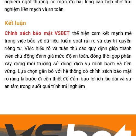
nghiêm ngặt thường có mức độ hài lòng cao hơn nhờ trải
nghiệm liền mạch và an toàn.
Kết luận
Chính sách bảo mật VSBET
thể hiện cam kết mạnh mẽ
trong việc bảo vệ dữ liệu, kiểm soát rủi ro và duy trì quyền
riêng tư. Việc hiểu rõ và tuân thủ các quy định giúp thành
viên chủ động đánh giá mức độ an toàn, đồng thời góp phần
xây dựng môi trường sử dụng dịch vụ minh bạch và bền
vững. Lựa chọn gắn bó với hệ thống có chính sách bảo mật
rõ ràng là bước đi cần thiết để đảm bảo lợi ích lâu dài và sự
an tâm trong suốt quá trình trải nghiệm.