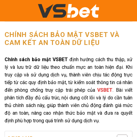
Skip
to
content
CHÍNH SÁCH BẢO MẬT VSBET VÀ
CAM KẾT AN TOÀN DỮ LIỆU
Chính sách bảo mật VSBET
định hướng cách thu thập, xử
lý và lưu trữ dữ liệu theo chuẩn mực an toàn hiện đại. Khi
truy cập và sử dụng dịch vụ, thành viên chịu tác động trực
tiếp từ các quy định bảo mật, từ kiểm soát thông tin cá nhân
đến phòng chống truy cập trái phép của
VSBET
. Bài viết
phân tích đầy đủ cấu trúc, nội dung cốt lõi và lý do cần tuân
thủ chính sách này, giúp thành viên chủ động đánh giá mức
độ an toàn, nâng cao nhận thức bảo mật và đưa ra quyết
định phù hợp trong quá trình sử dụng dịch vụ.