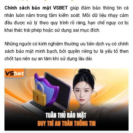
Chính sách bảo mật VSBET
giúp đảm bảo thông tin cá
nhân luôn nằm trong tầm kiểm soát. Mỗi dữ liệu nhạy cảm
đều được xử lý theo quy trình rõ ràng, hạn chế nguy cơ bị
khai thác trái phép hoặc sử dụng sai mục đích.
Những người có kinh nghiệm thường ưu tiên dịch vụ có chính
sách bảo mật minh bạch, bởi quyền riêng tư là yếu tố then
chốt tạo nên sự an tâm khi sử dụng lâu dài.