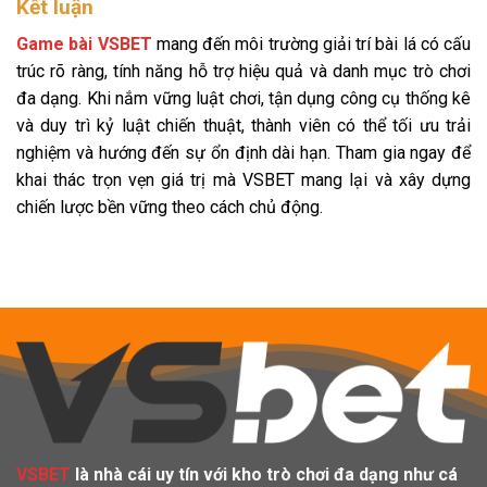
Kết luận
Game bài VSBET
mang đến môi trường giải trí bài lá có cấu
trúc rõ ràng, tính năng hỗ trợ hiệu quả và danh mục trò chơi
đa dạng. Khi nắm vững luật chơi, tận dụng công cụ thống kê
và duy trì kỷ luật chiến thuật, thành viên có thể tối ưu trải
nghiệm và hướng đến sự ổn định dài hạn. Tham gia ngay để
khai thác trọn vẹn giá trị mà VSBET mang lại và xây dựng
chiến lược bền vững theo cách chủ động.
VSBET
là nhà cái uy tín với kho trò chơi đa dạng như cá