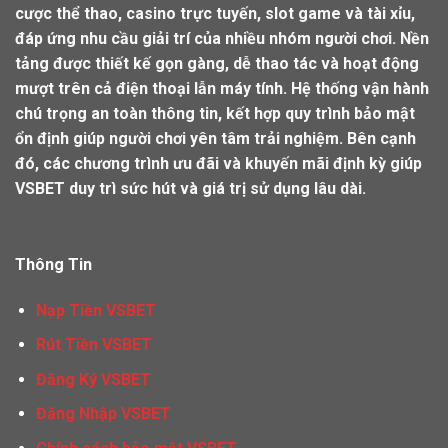
cược thể thao, casino trực tuyến, slot game và tài xỉu,
đáp ứng nhu cầu giải trí của nhiều nhóm người chơi. Nền
tảng được thiết kế gọn gàng, dễ thao tác và hoạt động
mượt trên cả điện thoại lẫn máy tính. Hệ thống vận hành
chú trọng an toàn thông tin, kết hợp quy trình bảo mật
ổn định giúp người chơi yên tâm trải nghiệm. Bên cạnh
đó, các chương trình ưu đãi và khuyến mãi định kỳ giúp
VSBET duy trì sức hút và giá trị sử dụng lâu dài.
Thông Tin
Nạp Tiền VSBET
Rút Tiền VSBET
Đăng Ký VSBET
Đăng Nhập VSBET