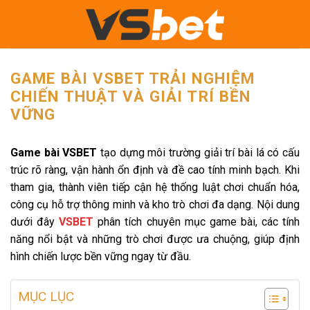
Skip
to
content
GAME BÀI VSBET TRẢI NGHIỆM
CHIẾN THUẬT VÀ GIẢI TRÍ BỀN
VỮNG
Game bài VSBET
tạo dựng môi trường giải trí bài lá có cấu
trúc rõ ràng, vận hành ổn định và đề cao tính minh bạch. Khi
tham gia, thành viên tiếp cận hệ thống luật chơi chuẩn hóa,
công cụ hỗ trợ thông minh và kho trò chơi đa dạng. Nội dung
dưới đây
VSBET
phân tích chuyên mục game bài, các tính
năng nổi bật và những trò chơi được ưa chuộng, giúp định
hình chiến lược bền vững ngay từ đầu.
MỤC LỤC