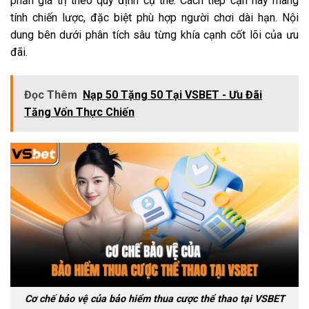
phần giá trị theo quy định cụ thể. Cách tiếp cận này mang
tính chiến lược, đặc biệt phù hợp người chơi dài hạn. Nội
dung bên dưới phân tích sâu từng khía cạnh cốt lõi của ưu
đãi.
Đọc Thêm
Nạp 50 Tặng 50 Tại VSBET - Ưu Đãi
Tăng Vốn Thực Chiến
Cơ chế bảo vệ của bảo hiểm thua cược thể thao tại VSBET