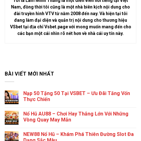
Tôi là Lâm Minh Thắng là một diễn viên nổi tiếng tại Việt
Nam, đồng thời tôi cũng là một nhà biên kịch nội dung cho
đài truyền hình VTV từ năm 2008 đến nay. Và hiện tại tôi
đang làm đại diện và quản trị nội dung cho thương hiệu
VSbet tại địa chỉ Vsbet.page với mong muốn mang đến cho
các bạn một cái nhìn rõ nét hơn về nhà cái uy tín này.
BÀI VIẾT MỚI NHẤT
Nạp 50 Tặng 50 Tại VSBET – Ưu Đãi Tăng Vốn
Thực Chiến
Nổ Hũ AU88 – Chơi Hay Thắng Lớn Với Những
Vòng Quay May Mắn
NEW88 Nổ Hũ – Khám Phá Thiên Đường Slot Đa
Dạng Sắc Màu