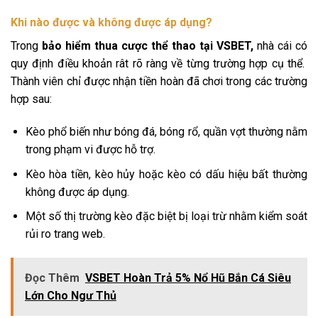
Khi nào được và không được áp dụng?
Trong
bảo hiểm thua cược thể thao tại VSBET,
nhà cái có
quy định điều khoản rât rõ ràng về từng trường hợp cụ thể.
Thành viên chỉ được nhận tiền hoàn đã chơi trong các trường
hợp sau:
Kèo phổ biến như bóng đá, bóng rổ, quần vợt thường nằm
trong phạm vi được hỗ trợ.
Kèo hòa tiền, kèo hủy hoặc kèo có dấu hiệu bất thường
không được áp dụng.
Một số thị trường kèo đặc biệt bị loại trừ nhằm kiểm soát
rủi ro trang web.
Đọc Thêm
VSBET Hoàn Trả 5% Nổ Hũ Bắn Cá Siêu
Lớn Cho Ngư Thủ