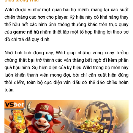
Wild được ví như một quân bài hộ mệnh, mang lại xác suất
chiến thắng cao hơn cho player. Ký hiệu này có khả năng thay
thế hầu hết các hình ảnh thông thường khác trên trục quay
của
game nổ hũ
nhằm thiết lập một tổ hợp thắng lợi theo sơ
đồ chi trả đã quy định.
Nhờ tính linh động này, Wild giúp những vòng xoay tưởng
chừng thất bại trở thành các ván thắng bất ngờ đi kèm phần
quà hậu hĩnh. Sự hiện diện của ký hiệu Wild trong bộ môn này
luôn khiến thành viên mong đợi, bởi chỉ cần xuất hiện đúng
thời điểm, toàn bộ cục diện ván đấu có thể đảo chiều hoàn
toàn.