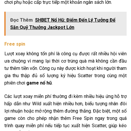
chơi phụ hoặc cấp trực tiếp một khoản ngân sách lớn.
Đọc Thêm
SHBET Nổ Hũ: Điểm Đến Lý Tưởng Để
Săn Quỹ Thưởng Jackpot Lớn
Free spin
Lượt xoay không tốn phí là công cụ được rất nhiều hội viên
ưa chuộng vì mang lại thời cơ trúng quà mà không cần đầu
tư thêm tiền vốn. Công cụ này được kích hoạt khi người tham
gia thu thập đủ số lượng ký hiệu Scatter trong cùng một
phiên chơi
game nổ hũ
.
Các lượt xoay miễn phí thường đi kèm nhiều hiệu ứng hỗ trợ
hấp dẫn như Wild xuất hiện nhiều hơn, biểu tượng nhân đôi
lợi nhuận hoặc mở rộng thêm đường thắng. Đặc biệt, một số
game còn cho phép nhận thêm Free Spin ngay trong quá
trình quay miễn phí nếu tiếp tục xuất hiện Scatter, giúp kéo