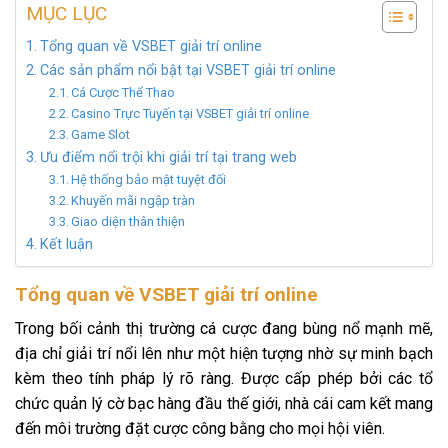
MỤC LỤC
Tổng quan về VSBET giải trí online
Các sản phẩm nổi bật tại VSBET giải trí online
Cá Cược Thể Thao
Casino Trực Tuyến tại VSBET giải trí online
Game Slot
Ưu điểm nổi trội khi giải trí tại trang web
Hệ thống bảo mật tuyệt đối
Khuyến mãi ngập tràn
Giao diện thân thiện
Kết luận
Tổng quan về VSBET giải trí online
Trong bối cảnh thị trường cá cược đang bùng nổ mạnh mẽ,
địa chỉ giải trí nổi lên như một hiện tượng nhờ sự minh bạch
kèm theo tính pháp lý rõ ràng. Được cấp phép bởi các tổ
chức quản lý cờ bạc hàng đầu thế giới, nhà cái cam kết mang
đến môi trường đặt cược công bằng cho mọi hội viên.