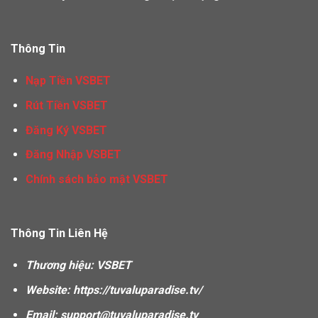
Thông Tin
Nạp Tiền VSBET
Rút Tiền VSBET
Đăng Ký VSBET
Đăng Nhập VSBET
Chính sách bảo mật VSBET
Thông Tin Liên Hệ
Thương hiệu: VSBET
Website: https://tuvaluparadise.tv/
Email:
support@tuvaluparadise.tv