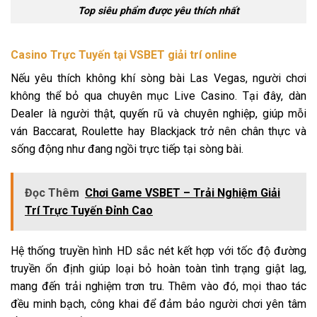
Top siêu phẩm được yêu thích nhất
Casino Trực Tuyến tại VSBET giải trí online
Nếu yêu thích không khí sòng bài Las Vegas, người chơi
không thể bỏ qua chuyên mục Live Casino. Tại đây, dàn
Dealer là người thật, quyến rũ và chuyên nghiệp, giúp mỗi
ván Baccarat, Roulette hay Blackjack trở nên chân thực và
sống động như đang ngồi trực tiếp tại sòng bài.
Đọc Thêm
Chơi Game VSBET – Trải Nghiệm Giải
Trí Trực Tuyến Đỉnh Cao
Hệ thống truyền hình HD sắc nét kết hợp với tốc độ đường
truyền ổn định giúp loại bỏ hoàn toàn tình trạng giật lag,
mang đến trải nghiệm trơn tru. Thêm vào đó, mọi thao tác
đều minh bạch, công khai để đảm bảo người chơi yên tâm