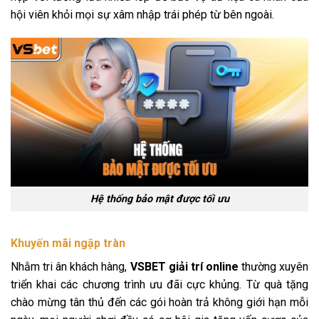
hội viên khỏi mọi sự xâm nhập trái phép từ bên ngoài.
Hệ thống bảo mật được tối ưu
Khuyến mãi ngập tràn
Nhằm tri ân khách hàng,
VSBET giải trí online
thường xuyên
triển khai các chương trình ưu đãi cực khủng. Từ quà tặng
chào mừng tân thủ đến các gói hoàn trả không giới hạn mỗi