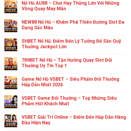
Nổ Hũ AU88 – Chơi Hay Thắng Lớn Với Những
Vòng Quay May Mắn
NEW88 Nổ Hũ – Khám Phá Thiên Đường Slot Đa
Dạng Sắc Màu
SHBET Nổ Hũ: Điểm Đến Lý Tưởng Để Săn Quỹ
Thưởng Jackpot Lớn
789BET Nổ Hũ – Tận Hưởng Quay Slot Đổi
Thưởng Uy Tín Top 1
Game Nổ Hũ VSBET – Siêu Phẩm Đổi Thưởng
Hấp Dẫn Nhất 2026
VSBET Game Đổi Thưởng – Top Những Siêu
Phẩm Hút Khách Nhất
VSBET Giải Trí Online – Điểm Đến Hấp Dẫn Hàng
Đầu Hiện Nay