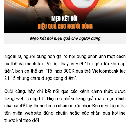
Mẹo kết nối hiệu quả cho người dùng
Ngoài ra, người dùng nên ghi rõ nội dung phản ánh một cách
cụ thể và mạch lạc. Ví dụ, thay vì viết “Tôi gặp lỗi khi nạp
tiền”, bạn có thể ghi “Tôi nạp 300K qua thẻ Vietcombank lúc
21:15 nhưng chưa được cộng điểm”.
Cuối cùng, hãy chỉ kết nối qua các kênh chính thức được
trang web công bố. Hiện có nhiều trang giả mạo mạo danh
nhà cái để lấy thông tin cá nhân người chơi. Bạn nên kiểm tra
tên miền website đúng chuẩn hoặc xác nhận qua hotline
trước khi trao đổi.