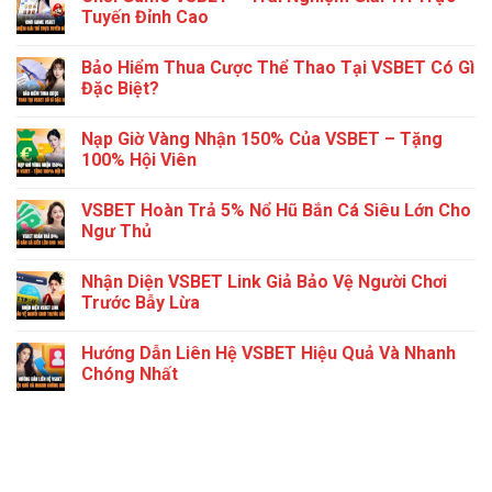
Tuyến Đỉnh Cao
Bảo Hiểm Thua Cược Thể Thao Tại VSBET Có Gì
Đặc Biệt?
Nạp Giờ Vàng Nhận 150% Của VSBET – Tặng
100% Hội Viên
VSBET Hoàn Trả 5% Nổ Hũ Bắn Cá Siêu Lớn Cho
Ngư Thủ
Nhận Diện VSBET Link Giả Bảo Vệ Người Chơi
Trước Bẫy Lừa
Hướng Dẫn Liên Hệ VSBET Hiệu Quả Và Nhanh
Chóng Nhất