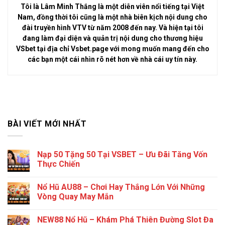
Tôi là Lâm Minh Thắng là một diễn viên nổi tiếng tại Việt
Nam, đồng thời tôi cũng là một nhà biên kịch nội dung cho
đài truyền hình VTV từ năm 2008 đến nay. Và hiện tại tôi
đang làm đại diện và quản trị nội dung cho thương hiệu
VSbet tại địa chỉ Vsbet.page với mong muốn mang đến cho
các bạn một cái nhìn rõ nét hơn về nhà cái uy tín này.
BÀI VIẾT MỚI NHẤT
Nạp 50 Tặng 50 Tại VSBET – Ưu Đãi Tăng Vốn
Thực Chiến
Nổ Hũ AU88 – Chơi Hay Thắng Lớn Với Những
Vòng Quay May Mắn
NEW88 Nổ Hũ – Khám Phá Thiên Đường Slot Đa