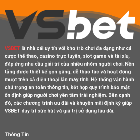
VSBET
là nhà cái uy tín với kho trò chơi đa dạng như cá
cược thể thao, casino trực tuyến, slot game và tài xỉu,
đáp ứng nhu cầu giải trí của nhiều nhóm người chơi. Nền
tảng được thiết kế gọn gàng, dễ thao tác và hoạt động
mượt trên cả điện thoại lẫn máy tính. Hệ thống vận hành
chú trọng an toàn thông tin, kết hợp quy trình bảo mật
ổn định giúp người chơi yên tâm trải nghiệm. Bên cạnh
đó, các chương trình ưu đãi và khuyến mãi định kỳ giúp
VSBET duy trì sức hút và giá trị sử dụng lâu dài.
Thông Tin