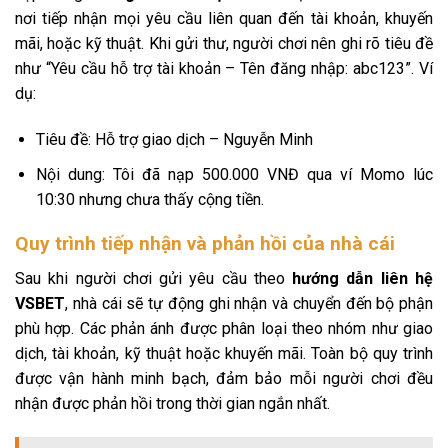
nơi tiếp nhận mọi yêu cầu liên quan đến tài khoản, khuyến
mãi, hoặc kỹ thuật. Khi gửi thư, người chơi nên ghi rõ tiêu đề
như “Yêu cầu hỗ trợ tài khoản – Tên đăng nhập: abc123”. Ví
dụ:
Tiêu đề: Hỗ trợ giao dịch – Nguyễn Minh
Nội dung: Tôi đã nạp 500.000 VNĐ qua ví Momo lúc
10:30 nhưng chưa thấy cộng tiền.
Quy trình tiếp nhận và phản hồi của nhà cái
Sau khi người chơi gửi yêu cầu theo
hướng dẫn liên hệ
VSBET
, nhà cái sẽ tự động ghi nhận và chuyển đến bộ phận
phù hợp. Các phản ánh được phân loại theo nhóm như giao
dịch, tài khoản, kỹ thuật hoặc khuyến mãi. Toàn bộ quy trình
được vận hành minh bạch, đảm bảo mỗi người chơi đều
nhận được phản hồi trong thời gian ngắn nhất.