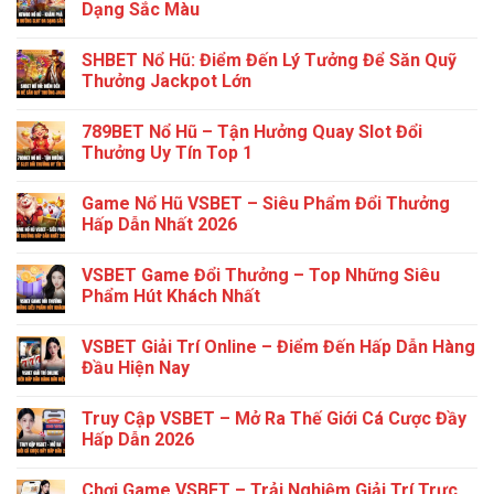
Dạng Sắc Màu
SHBET Nổ Hũ: Điểm Đến Lý Tưởng Để Săn Quỹ
Thưởng Jackpot Lớn
789BET Nổ Hũ – Tận Hưởng Quay Slot Đổi
Thưởng Uy Tín Top 1
Game Nổ Hũ VSBET – Siêu Phẩm Đổi Thưởng
Hấp Dẫn Nhất 2026
VSBET Game Đổi Thưởng – Top Những Siêu
Phẩm Hút Khách Nhất
VSBET Giải Trí Online – Điểm Đến Hấp Dẫn Hàng
Đầu Hiện Nay
Truy Cập VSBET – Mở Ra Thế Giới Cá Cược Đầy
Hấp Dẫn 2026
Chơi Game VSBET – Trải Nghiệm Giải Trí Trực