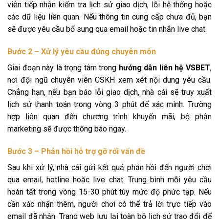
viên tiếp nhận kiểm tra lịch sử giao dịch, lỗi hệ thống hoặc
các dữ liệu liên quan. Nếu thông tin cung cấp chưa đủ, bạn
sẽ được yêu cầu bổ sung qua email hoặc tin nhắn live chat.
Bước 2 – Xử lý yêu cầu đúng chuyên môn
Giai đoạn này là trọng tâm trong
hướng dẫn liên hệ VSBET
,
nơi đội ngũ chuyên viên CSKH xem xét nội dung yêu cầu.
Chẳng hạn, nếu bạn báo lỗi giao dịch, nhà cái sẽ truy xuất
lịch sử thanh toán trong vòng 3 phút để xác minh. Trường
hợp liên quan đến chương trình khuyến mãi, bộ phận
marketing sẽ được thông báo ngay.
Bước 3 – Phản hồi hỗ trợ gỡ rối vấn đề
Sau khi xử lý, nhà cái gửi kết quả phản hồi đến người chơi
qua email, hotline hoặc live chat. Trung bình mỗi yêu cầu
hoàn tất trong vòng 15-30 phút tùy mức độ phức tạp. Nếu
cần xác nhận thêm, người chơi có thể trả lời trực tiếp vào
email đã nhận. Trang web lưu lại toàn bộ lịch sử trao đổi để