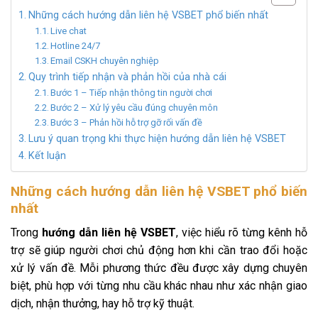
Những cách hướng dẫn liên hệ VSBET phổ biến nhất
Live chat
Hotline 24/7
Email CSKH chuyên nghiệp
Quy trình tiếp nhận và phản hồi của nhà cái
Bước 1 – Tiếp nhận thông tin người chơi
Bước 2 – Xử lý yêu cầu đúng chuyên môn
Bước 3 – Phản hồi hỗ trợ gỡ rối vấn đề
Lưu ý quan trọng khi thực hiện hướng dẫn liên hệ VSBET
Kết luận
Những cách hướng dẫn liên hệ VSBET phổ biến
nhất
Trong
hướng dẫn liên hệ VSBET
, việc hiểu rõ từng kênh hỗ
trợ sẽ giúp người chơi chủ động hơn khi cần trao đổi hoặc
xử lý vấn đề. Mỗi phương thức đều được xây dựng chuyên
biệt, phù hợp với từng nhu cầu khác nhau như xác nhận giao
dịch, nhận thưởng, hay hỗ trợ kỹ thuật.