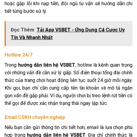
hoặc gặp lỗi khi nạp tiền, đội ngũ tư vấn sẽ hướng dẫn chi
tiết từng bước xử lý.
Đọc Thêm
Tải App VSBET - Ứng Dụng Cá Cược Uy
Tín Và Nhanh Nhất
Hotline 24/7
Trong
hướng dẫn liên hệ VSBET
, hotline là kênh quan trọng
với những vấn đề cần xử lý gấp. Số điện thoại tổng đài chính
thức của trang chơi hoạt động liên tục suốt 24 giờ mỗi ngày.
Khi gọi, bạn chỉ cần cung cấp tên tài khoản và mô tả ngắn
gọn vấn đề gặp phải. Ví dụ, người chơi bị treo lệnh rút tiền có
thể gọi để được xác nhận trạng thái ngay lập tức.
Email CSKH chuyên nghiệp
Nếu bạn cần gửi thông tin chi tiết hơn, email là lựa chọn phù
hợp trong
hướng dẫn liên hệ VSBET
. Địa chỉ chính thức là