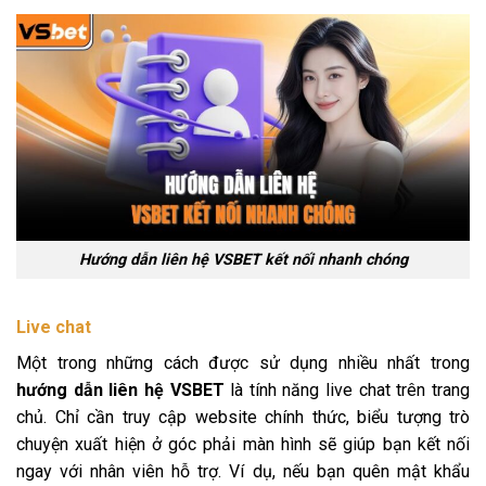
Hướng dẫn liên hệ VSBET kết nối nhanh chóng
Live chat
Một trong những cách được sử dụng nhiều nhất trong
hướng dẫn liên hệ VSBET
là tính năng live chat trên trang
chủ. Chỉ cần truy cập website chính thức, biểu tượng trò
chuyện xuất hiện ở góc phải màn hình sẽ giúp bạn kết nối
ngay với nhân viên hỗ trợ. Ví dụ, nếu bạn quên mật khẩu